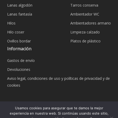
Lanas algodón
Tarros conserva
Lanas fantasía
Ambientador WC
Hilos
Ambientadores armario
Hilo coser
Limpieza calzado
Ovillos bordar
Platos de plástico
Información
Gastos de envío
Devoluciones
Aviso legal, condiciones de uso y políticas de privacidad y de
cookies
© 2026 Bazar Corona Todo Hogar. Todos los
Usamos cookies para asegurar que te damos la mejor
derechos reservados.
experiencia en nuestra web. Si continúas usando este sitio,