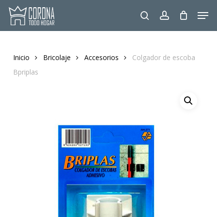
Skip
Men
to
search
account
main
content
Inicio
Bricolaje
Accesorios
Colgador de escoba
Bpriplas