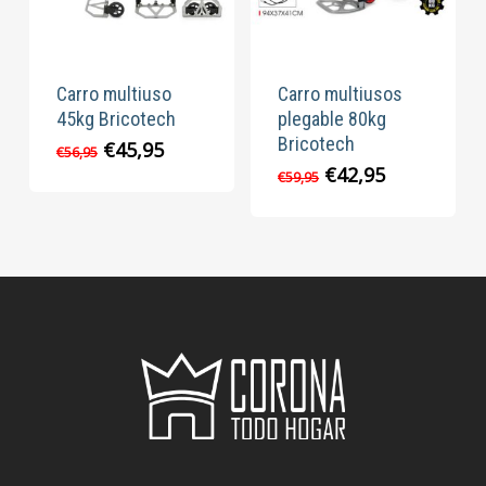
Carro multiuso
Carro multiusos
45kg Bricotech
plegable 80kg
Bricotech
El
El
€
45,95
€
56,95
precio
precio
El
El
€
42,95
€
59,95
original
actual
precio
precio
era:
es:
original
actual
€56,95.
€45,95.
era:
es:
€59,95.
€42,95.