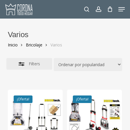
Skip
Men
to
Close
search
account
main
Filters
content
Varios
Inicio
Bricolaje
Varios
Filters
¡Oferta!
¡Oferta!