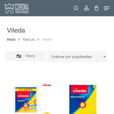
Skip
Men
to
Close
search
account
main
Filters
content
Vileda
Inicio
Marcas
Vileda
Filters