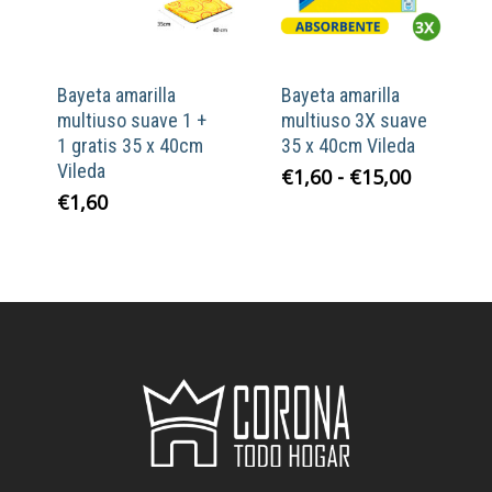
Bayeta amarilla
Bayeta amarilla
multiuso suave 1 +
multiuso 3X suave
1 gratis 35 x 40cm
35 x 40cm Vileda
Vileda
Rango
€
1,60
-
€
15,00
de
€
1,60
precios:
desde
€1,60
hasta
€15,00