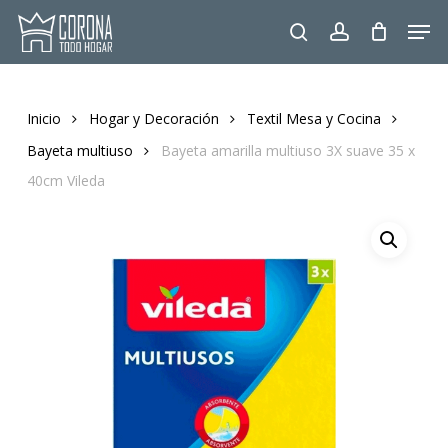
Skip
Men
to
search
account
main
content
Inicio
Hogar y Decoración
Textil Mesa y Cocina
Bayeta multiuso
Bayeta amarilla multiuso 3X suave 35 x
40cm Vileda