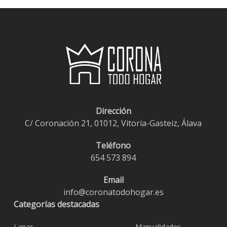
hasta
€2,10
€9,00
hasta
€21,60
Dirección
C/ Coronación 21, 01012, Vitoria-Gasteiz, Álava
Teléfono
654 573 894
Email
info@coronatodohogar.es
Categorías destacadas
Lanas
Manualidades