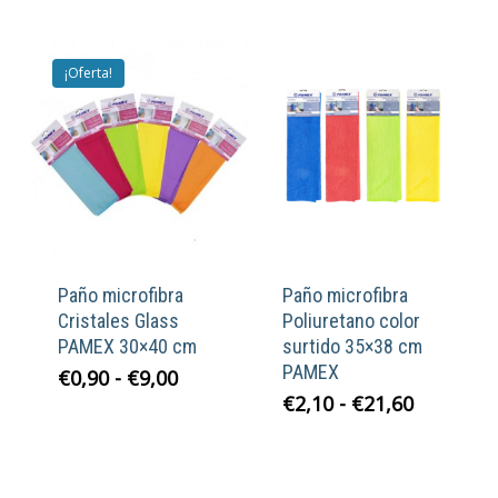
de
precios:
desde
¡Oferta!
€2,70
hasta
€25,20
Paño microfibra
Paño microfibra
Cristales Glass
Poliuretano color
PAMEX 30×40 cm
surtido 35×38 cm
PAMEX
Rango
€
0,90
-
€
9,00
de
Rango
€
2,10
-
€
21,60
precios:
de
desde
precios:
€0,90
desde