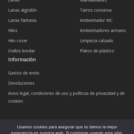
Lanas algodón
Tarros conserva
Lanas fantasía
Ambientador WC
Hilos
Ambientadores armario
Hilo coser
Limpieza calzado
Ovillos bordar
Platos de plástico
Información
Gastos de envío
Devoluciones
Aviso legal, condiciones de uso y políticas de privacidad y de
cookies
© 2026 Bazar Corona Todo Hogar. Todos los
Usamos cookies para asegurar que te damos la mejor
derechos reservados.
experiencia en nuestra web. Si continúas usando este sitio,