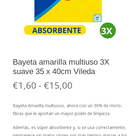
Bayeta amarilla multiuso 3X
suave 35 x 40cm Vileda
Rango
€
1,60
-
€
15,00
de
precios:
Bayeta Amarilla multiusos, ahora con un 30% de micro-
desde
fibras que le aportan un mayor poder de limpieza.
€1,60
hasta
Además, es súper absorbente y, si se usa correctamente,
permanece sin malos olores por más tiempo gracias a los