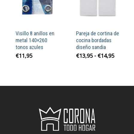
Visillo 8 anillos en
Pareja de cortina de
metal 140×260
cocina bordadas
tonos azules
diseño sandia
Rango
€
11,95
€
13,95
-
€
14,95
de
precios
desde
€13,95
hasta
€14,95