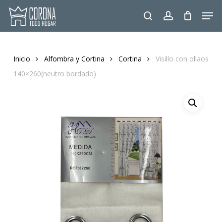
Skip
Men
to
search
account
main
content
Inicio
Alfombra y Cortina
Cortina
Visillo con ollaos
140×260(neutro bordado)