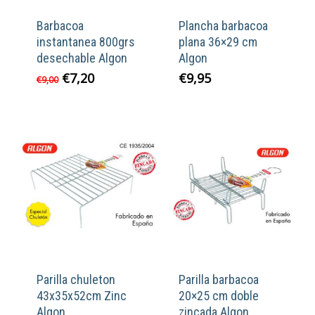
Barbacoa
Plancha barbacoa
instantanea 800grs
plana 36×29 cm
desechable Algon
Algon
El
El
€
7,20
€
9,95
€
9,00
precio
precio
original
actual
era:
es:
€9,00.
€7,20.
Parilla chuleton
Parilla barbacoa
43x35x52cm Zinc
20×25 cm doble
Algon
zincada Algon