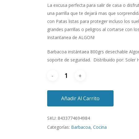
La excusa perfecta para salir de casa o disfru
una parrilla que te dejará mas que sorprendid
con Patas listas para proteger incluso los su
grandes parrillas o peligros al cortarse con los
Instantanea de ALGON!
Barbacoa instántaea 800grs desechable Algon.
soporte de seguridad. Distribuido por: Soler H
Añadir Al Carrito
SKU:
8433774694984
Categorías:
Barbacoa
,
Cocina