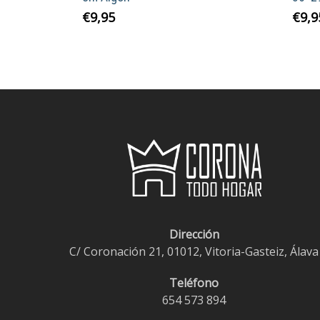
€
9,95
€
9,9
Dirección
C/ Coronación 21, 01012, Vitoria-Gasteiz, Álava
Teléfono
654 573 894