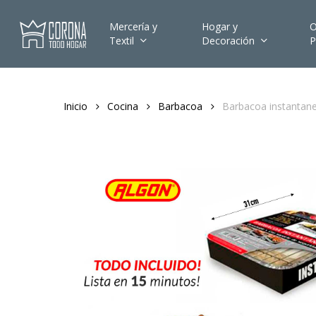
Skip
to
Mercería y
Hogar y
O
Textil
Decoración
P
main
content
Inicio
Cocina
Barbacoa
Barbacoa instantan
Hit enter to search or ESC to close