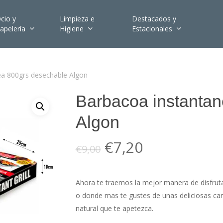
cio y
Limpieza e
Destacados y
apelería
Higiene
Estacionales
ea 800grs desechable Algon
Barbacoa instanta
Algon
El
El
€
7,20
€
9,00
precio
precio
original
actual
Ahora te traemos la mejor manera de disfruta
era:
es:
o donde mas te gustes de unas deliciosas car
€9,00.
€7,20.
natural que te apetezca.