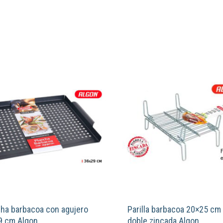
cha barbacoa con agujero
Parilla barbacoa 20×25 cm
9 cm Algon
doble zincada Algon