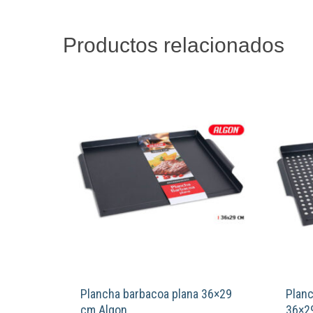
Productos relacionados
Plancha barbacoa plana 36×29
Plan
cm Algon
36×2