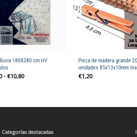
alluvia 180X280 cm HV
Pinza de madera grande 2
ulos
unidades 85x13x10mm Ina
Rango
Este
0
-
€
10,80
€
1,20
de
producto
precios:
tiene
desde
múltiples
€1,20
variantes.
hasta
Las
€10,80
opciones
se
Categorías destacadas