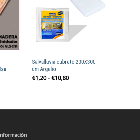
0
Salvalluvia cubreto 200X300
lsa
cm Argelio
Rango
Este
€
1,20
-
€
10,80
de
producto
precios:
tiene
desde
múltiples
€1,20
variantes.
hasta
Las
€10,80
opciones
se
Información