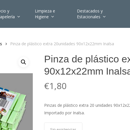
cio y
Limpieza e
Destacados y
apelería
Higiene
Estacionales
s
Pinza de plástico extra 20unidades 90x12x22mm Inalsa
Pinza de plástico e
90x12x22mm Inals
€
1,80
Pinzas de plástico extra 20 unidades 90x12x22
Importado por Inalsa.
Sin existencias