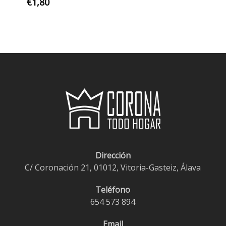
precios:
€
1,80
desde
€1,20
hasta
€10,80
Dirección
C/ Coronación 21, 01012, Vitoria-Gasteiz, Álava
Teléfono
654 573 894
Email