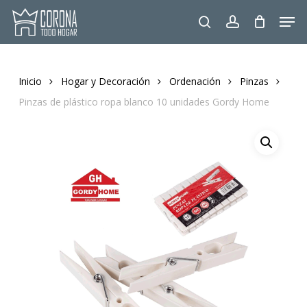
Skip
Men
to
search
account
main
content
Inicio
Hogar y Decoración
Ordenación
Pinzas
Pinzas de plástico ropa blanco 10 unidades Gordy Home