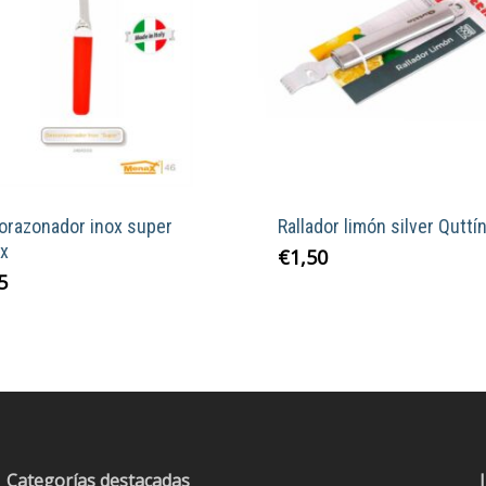
orazonador inox super
Rallador limón silver Quttí
x
€
1,50
5
Categorías destacadas