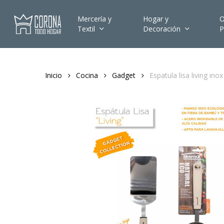
Skip
to
Mercería y
Hogar y
O
Textil
Decoración
P
main
content
Inicio
Cocina
Gadget
Espatula lisa living in
Hit enter to search or ESC to close