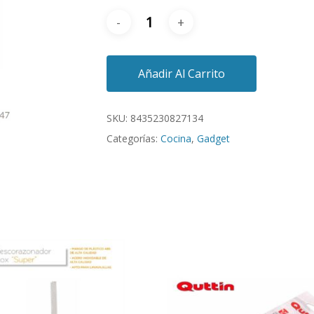
Añadir Al Carrito
SKU:
8435230827134
Categorías:
Cocina
,
Gadget