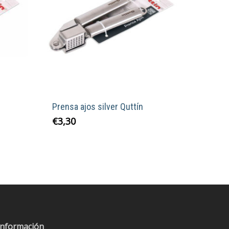
n
Prensa ajos silver Quttín
€
3,30
Información