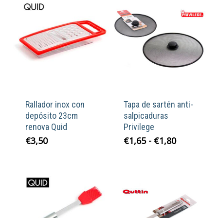
Rallador inox con
Tapa de sartén anti-
depósito 23cm
salpicaduras
renova Quid
Privilege
Rango
€
3,50
€
1,65
-
€
1,80
de
precios:
desde
€1,65
hasta
€1,80