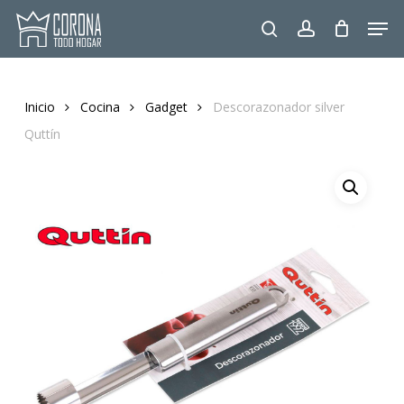
Skip
Men
to
search
account
main
content
Inicio
Cocina
Gadget
Descorazonador silver
Quttín