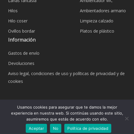
Lanas fantasía
Ambientador WC
Hilos
Ambientadores armario
Hilo coser
Limpieza calzado
Ovillos bordar
Platos de plástico
Información
Gastos de envío
Devoluciones
Aviso legal, condiciones de uso y políticas de privacidad y de
cookies
© 2026 Bazar Corona Todo Hogar. Todos los
Usamos cookies para asegurar que te damos la mejor
derechos reservados.
experiencia en nuestra web. Si continúas usando este sitio,
asumiremos que estás de acuerdo con ello.
Aceptar
No
Política de privacidad