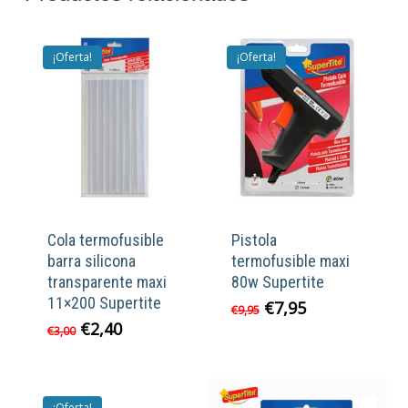
¡Oferta!
¡Oferta!
Cola termofusible
Pistola
barra silicona
termofusible maxi
transparente maxi
80w Supertite
11×200 Supertite
El
El
€
7,95
€
9,95
precio
precio
El
El
€
2,40
€
3,00
original
actual
precio
precio
era:
es:
original
actual
€9,95.
€7,95.
era:
es:
€3,00.
€2,40.
¡Oferta!