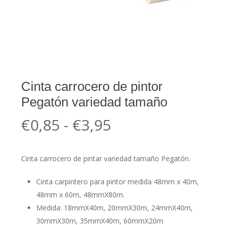
Cinta carrocero de pintor
Pegatón variedad tamaño
Rango
€
0,85
-
€
3,95
de
precios:
Cinta carrocero de pintar variedad tamaño Pegatón.
desde
€0,85
Cinta carpintero para pintor medida 48mm x 40m,
hasta
48mm x 60m, 48mmX80m.
Medida: 18mmX40m, 20mmX30m, 24mmX40m,
€3,95
30mmX30m, 35mmX40m, 60mmX20m