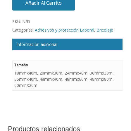
Añadir Al Carrito
SKU:
N/D
Categorías:
Adhesivos y protección Laboral
,
Bricolaje
Información adicional
Tamaño
18mmx40m, 20mmx30m, 24mmx40m, 30mmx30m,
35mmx40m, 48mmx40m, 48mmx60m, 48mmx80m,
60mmX20m
Productos relacionados