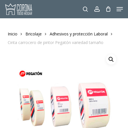
Skip
Men
to
search
account
main
content
Inicio
Bricolaje
Adhesivos y protección Laboral
Cinta carrocero de pintor Pegatón variedad tamaño