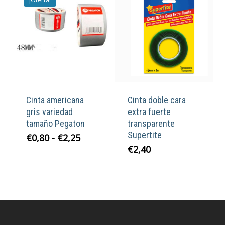
Cinta americana
Cinta doble cara
gris variedad
extra fuerte
tamaño Pegaton
transparente
Supertite
Rango
€
0,80
-
€
2,25
de
€
2,40
precios:
desde
€0,80
hasta
€2,25