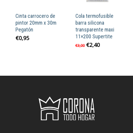
Cinta carrocero de
Cola termofusible
pintor 20mm x 30m
barra silicona
Pegatón
transparente maxi
11×200 Supertite
€
0,95
El
El
€
2,40
€
3,00
precio
precio
original
actual
era:
es:
€3,00.
€2,40.