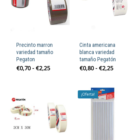
Precinto marron
Cinta americana
variedad tamaño
blanca variedad
Pegaton
tamaño Pegatón
Rango
Rango
€
0,70
-
€
2,25
€
0,80
-
€
2,25
de
de
precios:
precios:
desde
desde
€0,70
¡Oferta!
€0,80
hasta
hasta
€2,25
€2,25