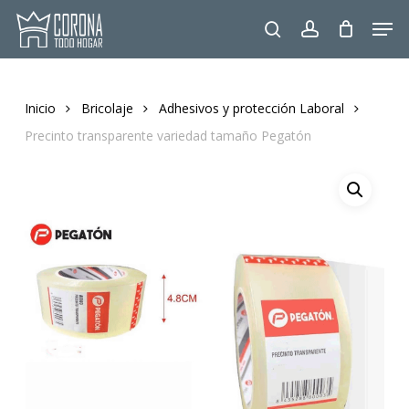
Skip
Men
to
search
account
main
content
Inicio
Bricolaje
Adhesivos y protección Laboral
Precinto transparente variedad tamaño Pegatón