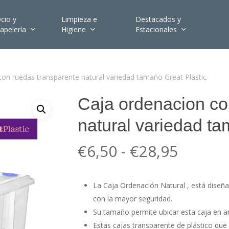
cio y
Limpieza e
Destacados y
apelería
Higiene
Estacionales
con ruedas transparente natural variedad tamaño Great Plastic
Caja ordenacion co
natural variedad ta
Rango
€
6,50
-
€
28,95
de
precios
La Caja Ordenación Natural , está diseñ
desde
con la mayor seguridad.
€6,50
Su tamaño permite ubicar esta caja en ar
hasta
Estas cajas transparente de plástico que 