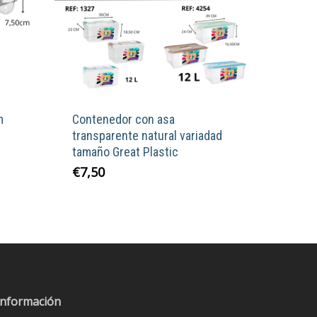
m
Contenedor con asa
transparente natural variadad
tamaño Great Plastic
Este
€
7,50
producto
tiene
múltiples
variantes.
Las
opciones
se
Información
pueden