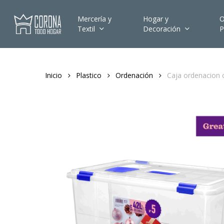
Skip
to
Mercería y
Hogar y
O
Textil
Decoración
P
main
content
Inicio
Plastico
Ordenación
Caja ordenacion 
Hit enter to search or ESC to close