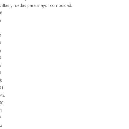
lillas y ruedas para mayor comodidad.
8
5
4
9
6
4
6
0
40
41
042
40
1
2
43