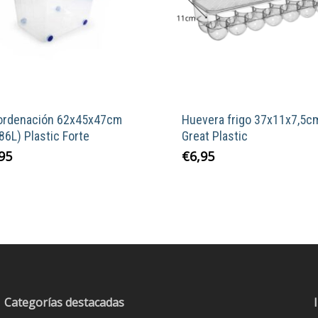
 ordenación 62x45x47cm
Huevera frigo 37x11x7,5c
86L) Plastic Forte
Great Plastic
95
€
6,95
Categorías destacadas