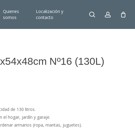
Quienes
Localización y
search
account
somos
contacto
4x54x48cm Nº16 (130L)
idad de 130 litros.
el hogar, jardín y garaje.
denar armarios (ropa, mantas, juguetes).