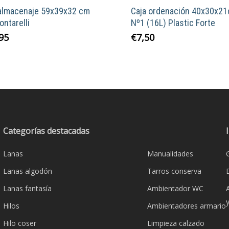
 almacenaje 59x39x32 cm
Caja ordenación 40x30x2
ontarelli
Nº1 (16L) Plastic Forte
95
€
7,50
Categorías destacadas
Lanas
Manualidades
Lanas algodón
Tarros conserva
Lanas fantasía
Ambientador WC
Hilos
Ambientadores armario
Hilo coser
Limpieza calzado