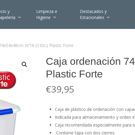
cio y
Limpieza e
Destacados y
apelería
Higiene
Estacionales
74x54x48cm Nº16 (130L) Plastic Forte
Caja ordenación 7
Plastic Forte
€
39,95
Caja de plástico de ordenación con capac
Indicada para almacenamiento y orden en 
Caja recomendada especialmente para or
Contiene tapa con dos cierres.