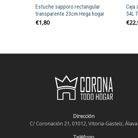
Estuche sapporo rectangular
Caja
transparente 23cm Hega hogar
54L T
€
1,80
€
22,
Dirección
C/ Coronación 21, 01012, Vitoria-Gasteiz, Álava
Teléfono