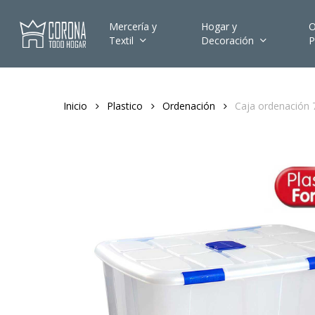
Skip
to
Mercería y
Hogar y
O
Textil
Decoración
P
main
content
Inicio
Plastico
Ordenación
Caja ordenación 
Hit enter to search or ESC to close