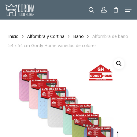
Skip
Men
to
search
account
main
content
Inicio
Alfombra y Cortina
Baño
Alfombra de baño
54 x 54 cm Gordy Home variedad de colores