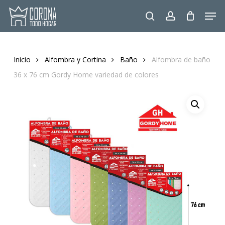
Skip
Men
to
search
account
main
content
Inicio
Alfombra y Cortina
Baño
Alfombra de baño
36 x 76 cm Gordy Home variedad de colores