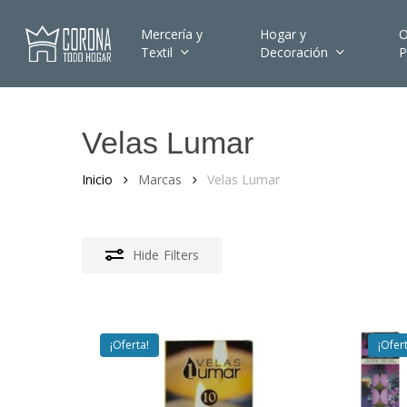
Skip
to
Mercería y
Hogar y
O
Textil
Decoración
P
main
content
Velas Lumar
Hit enter to search or ESC to close
Inicio
Marcas
Velas Lumar
Hide
Filters
¡Oferta!
¡Ofer