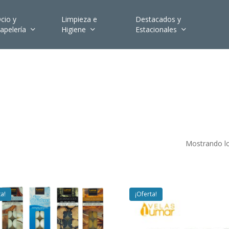
cio y
Limpieza e
Destacados y
apelería
Higiene
Estacionales
Mostrando lo
ta!
¡Oferta!