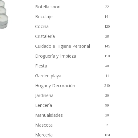
Botella sport
22
Bricolaje
141
Cocina
120
Cristalería
38
Cuidado e Higiene Personal
145
Droguería y limpieza
158
Fiesta
40
Garden playa
11
Hogar y Decoración
210
Jardinería
30
Lencería
99
Manualidades
20
Mascota
2
Mercería
164