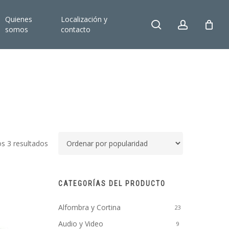
Quienes
Localización y
search
account
somos
contacto
Ordenado
s 3 resultados
por
popularidad
CATEGORÍAS DEL PRODUCTO
Alfombra y Cortina
23
Audio y Video
9