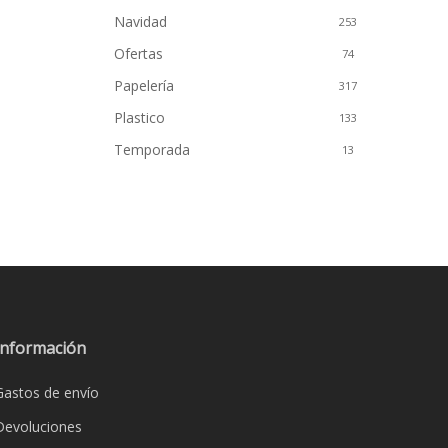
Navidad
253
Ofertas
74
Papelería
317
Plastico
133
Temporada
13
Información
Gastos de envío
Devoluciones