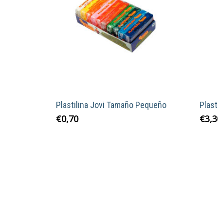
Plastilina Jovi Tamaño Pequeño
Plast
Este
€
0,70
€
3,3
producto
tiene
múltiples
variantes.
Las
opciones
se