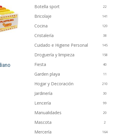
Botella sport
22
Bricolaje
141
Cocina
120
Cristalería
38
Cuidado e Higiene Personal
145
Droguería y limpieza
158
Fiesta
diano
40
Garden playa
11
to
Hogar y Decoración
210
Jardinería
30
es
Lencería
99
s.
Manualidades
20
es
Mascota
2
Mercería
164