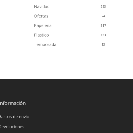
Navidad
253
Ofertas
74
Papelería
317
Plastico
133
Temporada
13
to
Información
Gastos de envío
Devoluciones