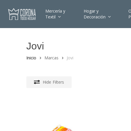
Skip
to
Mercería y
Hogar y
O
Textil
Decoración
P
main
content
Jovi
Hit enter to search or ESC to close
Inicio
Marcas
Jovi
Hide
Filters