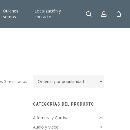
Quienes
Localización y
search
account
somos
contacto
Ordenado
s 3 resultados
por
popularidad
CATEGORÍAS DEL PRODUCTO
Alfombra y Cortina
23
Audio y Video
9