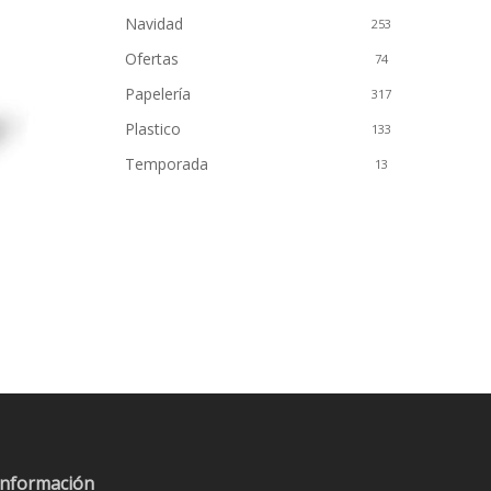
Navidad
253
Ofertas
74
Papelería
317
Plastico
133
Temporada
13
Información