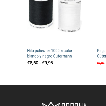
Hilo poliéster 1000m color
Pega
blanco y negro Gütermann
Güte
Rango
Este
€
8,60
-
€
9,95
€
7,95
de
producto
precios:
tiene
desde
múltiples
€8,60
variantes.
hasta
Las
€9,95
opciones
se