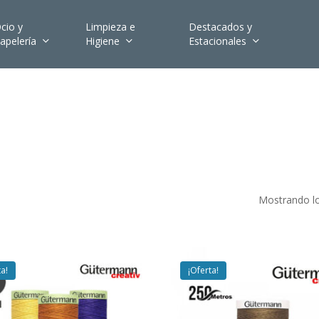
cio y
Limpieza e
Destacados y
apelería
Higiene
Estacionales
Mostrando lo
ta!
¡Oferta!