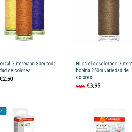
 torzal Gütermann 30m toda
Hilos el coselotodo Güte
dad de colores
bobina 250m variedad de
colores
El
El
€
2,50
precio
precio
El
El
€
3,95
€
4,50
original
actual
precio
precio
era:
es:
original
actual
€2,60.
€2,50.
era:
es:
€4,50.
€3,95.
ta!