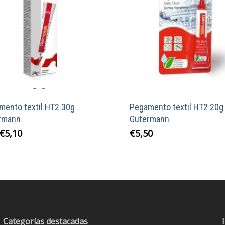
mento textil HT2 30g
Pegamento textil HT2 20g
rmann
Gütermann
El
El
€
5,10
€
5,50
precio
precio
original
actual
era:
es:
€7,95.
€5,10.
Categorías destacadas