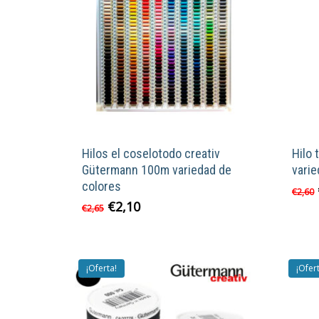
Hilos el coselotodo creativ
Hilo
Gütermann 100m variedad de
varie
colores
€
2,60
El
El
€
2,10
€
2,65
precio
precio
original
actual
era:
es:
€2,65.
€2,10.
¡Oferta!
¡Ofer