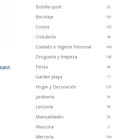
Botella sport
22
Bricolaje
141
Cocina
120
Cristalería
38
Cuidado e Higiene Personal
145
Droguería y limpieza
158
Fiesta
rmann
40
Garden playa
11
Hogar y Decoración
210
Jardinería
30
Lencería
99
Manualidades
20
Mascota
2
Mercería
164