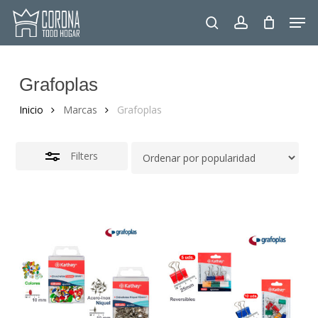
Skip
Men
to
Close
search
account
main
Filters
content
Grafoplas
Inicio
Marcas
Grafoplas
Filters