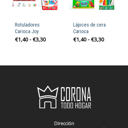
Rotuladores
Lápices de cera
Carioca Joy
Carioca
Rango
Rango
€
1,40
-
€
3,30
€
1,40
-
€
3,30
de
de
precios:
precios:
desde
desde
€1,40
€1,40
hasta
hasta
€3,30
€3,30
Dirección