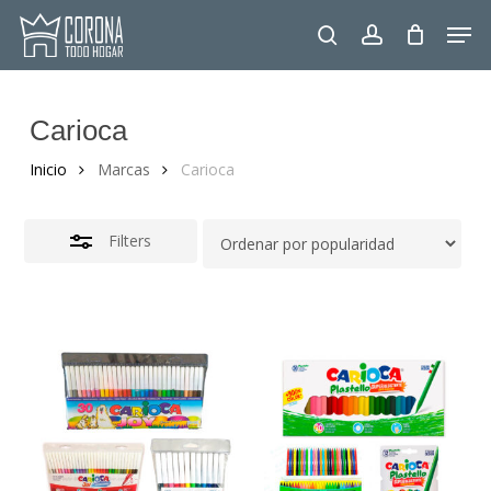
Skip
Men
to
Close
search
account
main
Filters
content
Carioca
Inicio
Marcas
Carioca
Filters