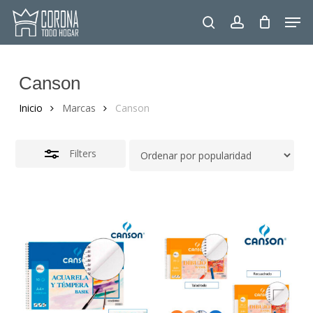
Skip
Men
to
Close
search
account
main
Filters
content
Canson
Inicio
Marcas
Canson
Filters