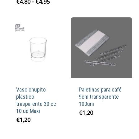
Rango
€
4,80
-
€
4,95
de
precios:
desde
€4,80
hasta
€4,95
Vaso chupito
Paletinas para café
plastico
9cm transparente
trasparente 30 cc
100uni
10 ud Maxi
€
1,20
€
1,20