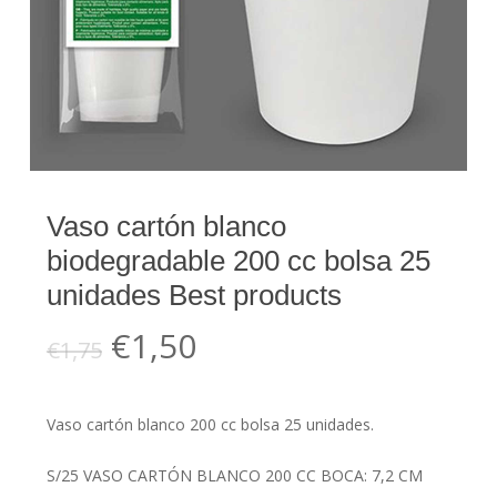
Vaso cartón blanco
biodegradable 200 cc bolsa 25
unidades Best products
El
El
€
1,50
€
1,75
precio
precio
original
actual
Vaso cartón blanco 200 cc bolsa 25 unidades.
era:
es:
€1,75.
€1,50.
S/25 VASO CARTÓN BLANCO 200 CC BOCA: 7,2 CM