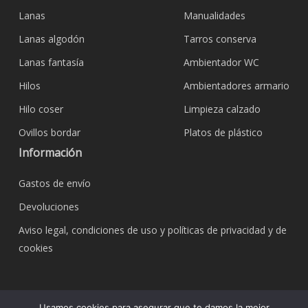
Lanas
Manualidades
Lanas algodón
Tarros conserva
Lanas fantasía
Ambientador WC
Hilos
Ambientadores armario
Hilo coser
Limpieza calzado
Ovillos bordar
Platos de plástico
Información
Gastos de envío
Devoluciones
Aviso legal, condiciones de uso y políticas de privacidad y de
cookies
© 2026 Bazar Corona Todo Hogar. Todos los
Usamos cookies para asegurar que te damos la mejor