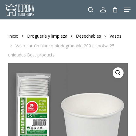
Skip
Men
to
search
account
main
content
Inicio
Droguería y limpieza
Desechables
Vasos
Vaso cartón blanco biodegradable 200 cc bolsa 25
unidades Best products