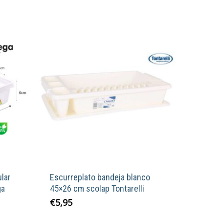
lar
Escurreplato bandeja blanco
ga
45×26 cm scolap Tontarelli
€
5,95