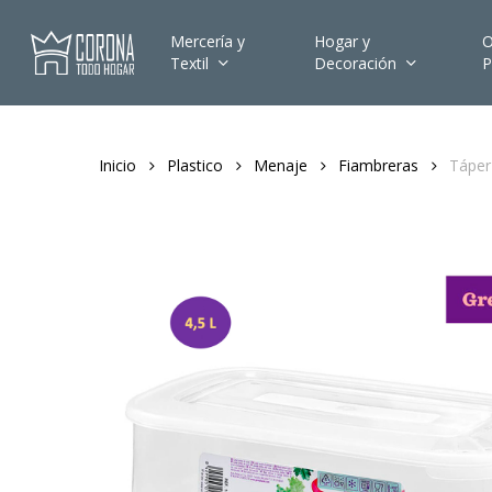
Skip
to
Mercería y
Hogar y
O
Textil
Decoración
P
main
content
Inicio
Plastico
Menaje
Fiambreras
Táper
Hit enter to search or ESC to close