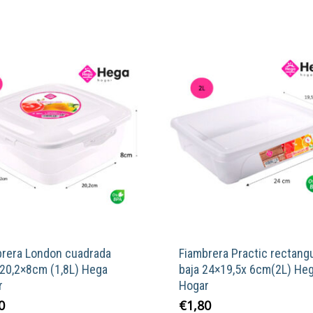
brera London cuadrada
Fiambrera Practic rectangu
×20,2×8cm (1,8L) Hega
baja 24×19,5x 6cm(2L) He
r
Hogar
0
€
1,80