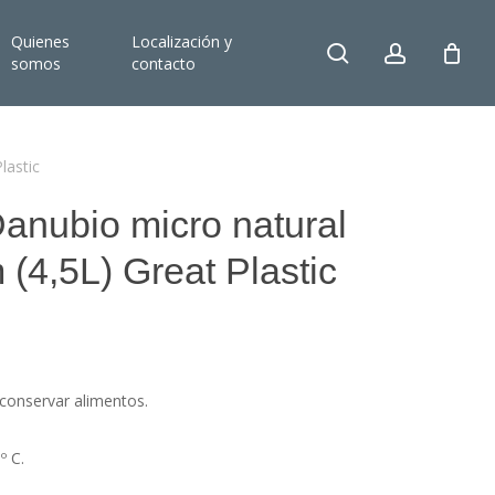
Quienes
Localización y
search
account
somos
contacto
lastic
Danubio micro natural
(4,5L) Great Plastic
 conservar alimentos.
º C.