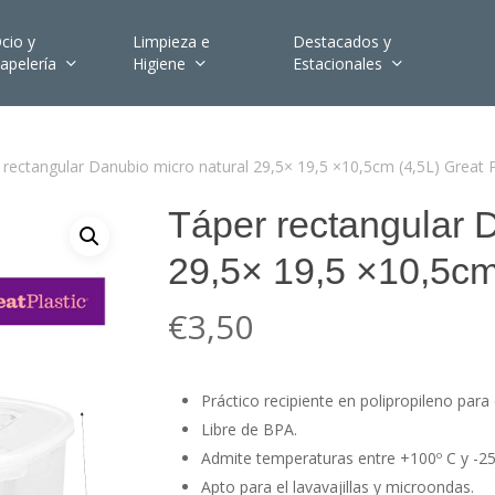
cio y
Limpieza e
Destacados y
apelería
Higiene
Estacionales
 rectangular Danubio micro natural 29,5× 19,5 ×10,5cm (4,5L) Great P
Táper rectangular 
29,5× 19,5 ×10,5cm 
€
3,50
Práctico recipiente en polipropileno para
Libre de BPA.
Admite temperaturas entre +100º C y -25
Apto para el lavavajillas y microondas.