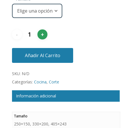
Añadir Al Carrito
SKU:
N/D
Categorías:
Cocina
,
Corte
Información adicional
Tamaño
250×150, 330×200, 405×243