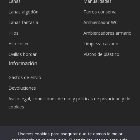
Lanas
Manualidades
Lanas algodón
Tarros conserva
Lanas fantasía
Ambientador WC
Hilos
Ambientadores armario
Hilo coser
Limpieza calzado
Ovillos bordar
Platos de plástico
Información
Gastos de envío
Devoluciones
Aviso legal, condiciones de uso y políticas de privacidad y de
cookies
© 2026 Bazar Corona Todo Hogar. Todos los
Usamos cookies para asegurar que te damos la mejor