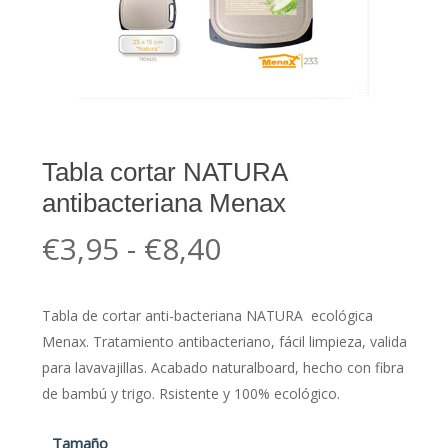
Tabla cortar NATURA
antibacteriana Menax
Rango
€
3,95
-
€
8,40
de
precios:
Tabla de cortar anti-bacteriana NATURA ecológica
desde
Menax. Tratamiento antibacteriano, fácil limpieza, valida
€3,95
para lavavajillas. Acabado naturalboard, hecho con fibra
hasta
de bambú y trigo. Rsistente y 100% ecológico.
€8,40
Tamaño