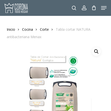
Skip
Men
to
search
account
main
content
Inicio
Cocina
Corte
Tabla cortar NATURA
antibacteriana Menax