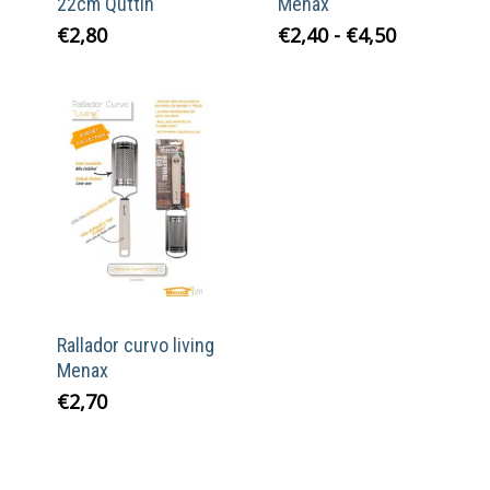
22cm Quttín
Menax
Rango
€
2,80
€
2,40
-
€
4,50
de
precios:
desde
€2,40
hasta
€4,50
Rallador curvo living
Menax
€
2,70