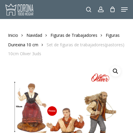
Skip
Men
to
search
account
main
content
Inicio
Navidad
Figuras de Trabajadores
Figuras
Durexina 10 cm
Set de figuras de trabajadores(pastores)
10cm Oliver 3uds