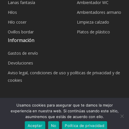
Lanas fantasía
Ambientador WC
Hilos
Ambientadores armario
Hilo coser
Limpieza calzado
Ovillos bordar
Platos de plástico
Información
Gastos de envío
Devoluciones
Aviso legal, condiciones de uso y políticas de privacidad y de
cookies
© 2026 Bazar Corona Todo Hogar. Todos los
Usamos cookies para asegurar que te damos la mejor
derechos reservados.
experiencia en nuestra web. Si continúas usando este sitio,
asumiremos que estás de acuerdo con ello.
Aceptar
No
Política de privacidad