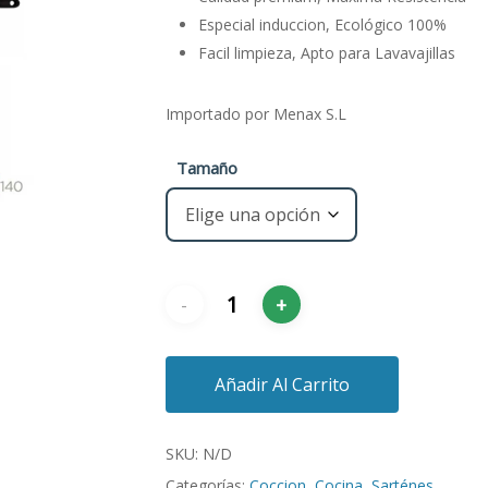
Especial induccion, Ecológico 100%
Facil limpieza, Apto para Lavavajillas
Importado por Menax S.L
Tamaño
Añadir Al Carrito
SKU:
N/D
Categorías:
Coccion
,
Cocina
,
Sarténes