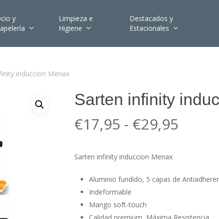
cio y
Limpieza e
Destacados y
apelería
Higiene
Estacionales
finity induccion Menax
Sarten infinity ind
Rang
€
17,95
-
€
29,95
de
precio
Sarten infinity induccion Menax
desd
€17,9
Aluminio fundido, 5 capas de Antiadhere
hasta
Indeformable
Mango soft-touch
€29,9
Calidad premium, Máxima Resistencia