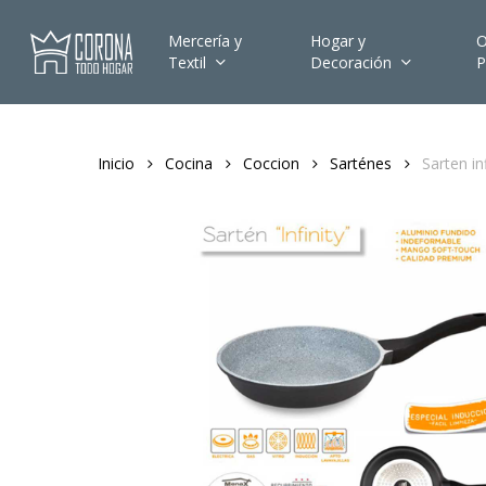
Skip
to
Mercería y
Hogar y
O
Textil
Decoración
P
main
content
Inicio
Cocina
Coccion
Sarténes
Sarten in
Hit enter to search or ESC to close