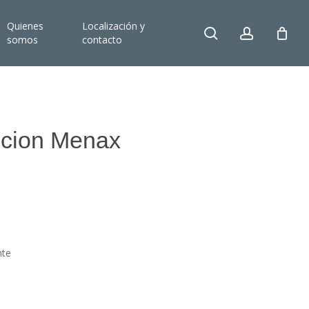
Quienes
Localización y
search
account
somos
contacto
uccion Menax
o
s:
e
5
nte
5