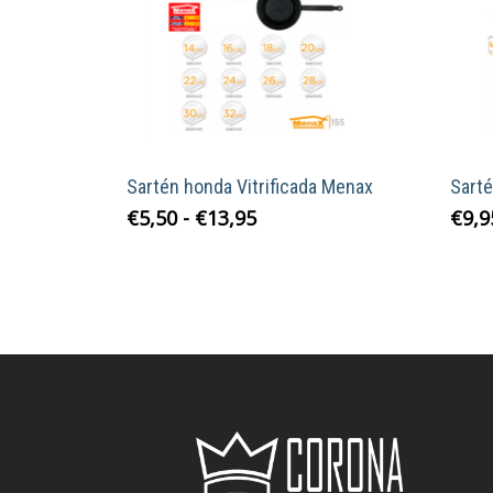
Sartén honda Vitrificada Menax
Sarté
Rango
Este
€
5,50
-
€
13,95
€
9,9
de
producto
precios:
tiene
desde
múltiples
€5,50
variantes.
hasta
Las
€13,95
opciones
se
pueden
elegir