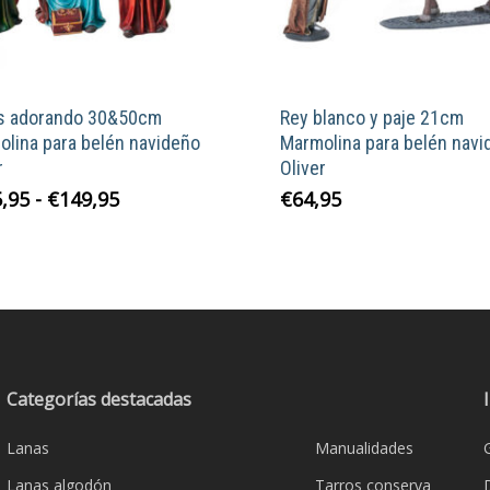
s adorando 30&50cm
Rey blanco y paje 21cm
lina para belén navideño
Marmolina para belén navi
r
Oliver
Este
Rango
,95
-
€
149,95
€
64,95
de
producto
precios:
tiene
desde
múltiples
€115,95
variantes.
hasta
Las
€149,95
opciones
se
Categorías destacadas
pueden
Lanas
Manualidades
elegir
en
Lanas algodón
Tarros conserva