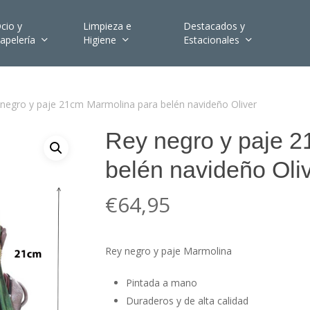
cio y
Limpieza e
Destacados y
apelería
Higiene
Estacionales
negro y paje 21cm Marmolina para belén navideño Oliver
Rey negro y paje 
belén navideño Oli
€
64,95
Rey negro y paje Marmolina
Pintada a mano
Duraderos y de alta calidad