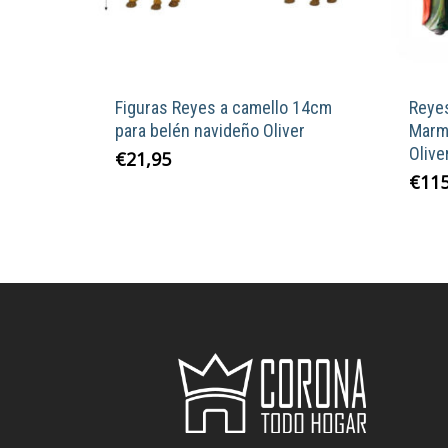
Figuras Reyes a camello 14cm
Reye
para belén navideño Oliver
Marmo
Olive
€
21,95
€
115