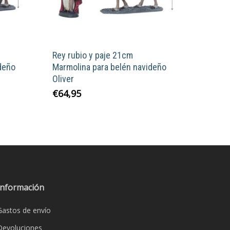
Rey rubio y paje 21cm
deño
Marmolina para belén navideño
Oliver
€
64,95
Información
Gastos de envío
Devoluciones