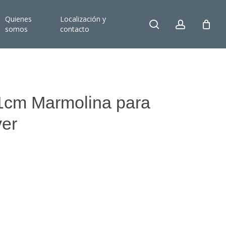
Quienes
Localización y
search
account
somos
contacto
21cm Marmolina para
ver