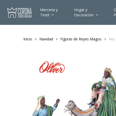
Skip
to
Mercería y
Hogar y
O
Textil
Decoración
P
main
content
Inicio
Navidad
Figuras de Reyes Magos
Rey 
Hit enter to search or ESC to close