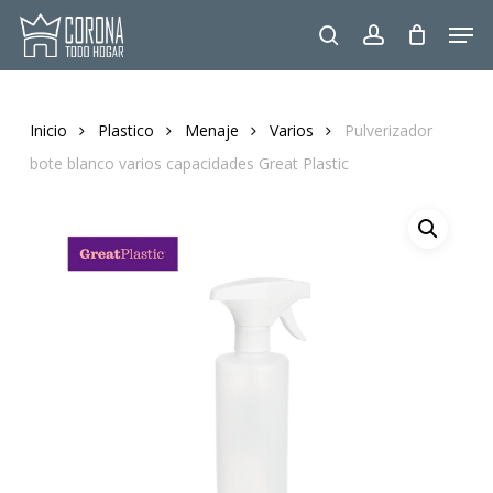
Skip
Men
to
search
account
main
content
Inicio
Plastico
Menaje
Varios
Pulverizador
bote blanco varios capacidades Great Plastic