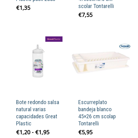
scolar Tontarelli
€
1,35
€
7,55
Bote redondo salsa
Escurreplato
natural varias
bandeja blanco
capacidades Great
45×26 cm scolap
Plastic
Tontarelli
Rango
€
1,20
-
€
1,95
€
5,95