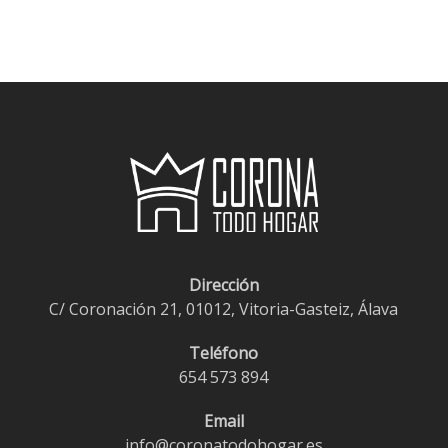
de
precios:
desde
€1,20
hasta
€1,95
Dirección
C/ Coronación 21, 01012, Vitoria-Gasteiz, Álava
Teléfono
654 573 894
Email
info@coronatodohogar.es