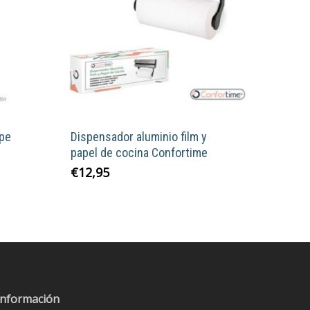
ope
Dispensador aluminio film y
papel de cocina Confortime
€
12,95
o
s
s.
s
Información