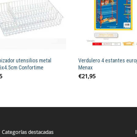
izador utensilios metal
Verdulero 4 estantes eur
6x4.5cm Confortime
Menax
Este
5
€
21,95
product
tiene
múltiple
variante
Las
opcione
se
Categorías destacadas