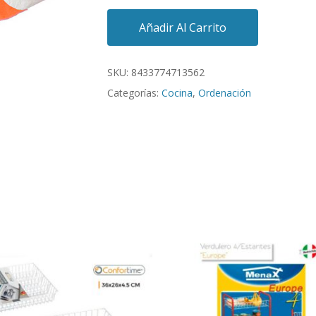
Añadir Al Carrito
SKU:
8433774713562
Categorías:
Cocina
,
Ordenación