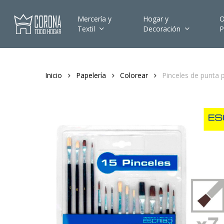
Skip
to
Mercería y
Hogar y
O
Textil
Decoración
P
main
content
Inicio
Papelería
Colorear
Pinceles de punta 
Hit enter to search or ESC to close