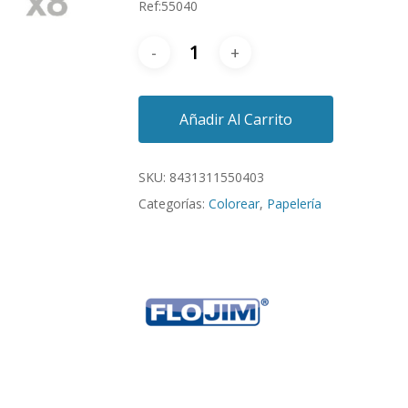
Ref:55040
Añadir Al Carrito
SKU:
8431311550403
Categorías:
Colorear
,
Papelería