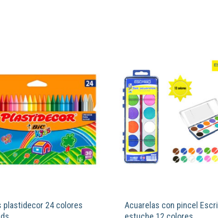
 plastidecor 24 colores
Acuarelas con pincel Escr
ids
estuche 12 colores