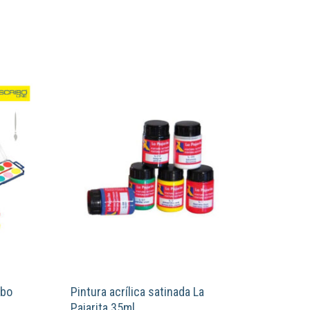
ibo
Pintura acrílica satinada La
Pajarita 35ml