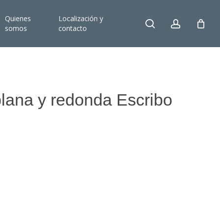
Quienes
Localización y
search
account
somos
contacto
plana y redonda Escribo