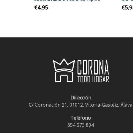
€
4,95
€
5,9
Dirección
C/ Coronación 21, 01012, Vitoria-Gasteiz, Álava
Teléfono
654 573 894