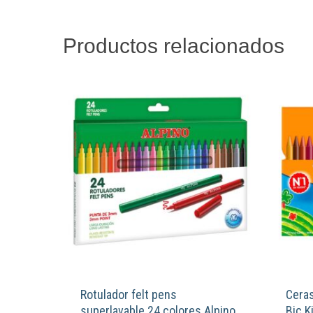
Productos relacionados
Rotulador felt pens
Ceras
superlavable 24 colores Alpino
Bic K