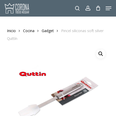
Skip
Men
to
search
account
main
content
Inicio
Cocina
Gadget
Pincel siliconas soft silver
Quttín