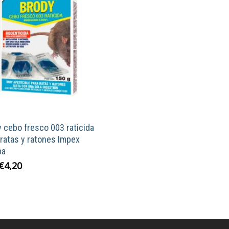
 cebo fresco 003 raticida
ratas y ratones Impex
pa
El
El
€
4,20
precio
precio
original
actual
era:
es:
€5,95.
€4,20.