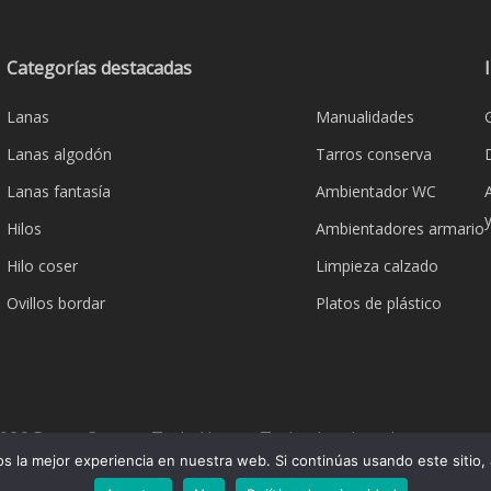
Categorías destacadas
Lanas
Manualidades
Lanas algodón
Tarros conserva
Lanas fantasía
Ambientador WC
Hilos
Ambientadores armario
Hilo coser
Limpieza calzado
Ovillos bordar
Platos de plástico
026 Bazar Corona Todo Hogar. Todos los derechos reserva
 la mejor experiencia en nuestra web. Si continúas usando este sitio,