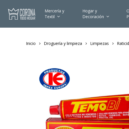
Skip
to
Mercería y
Hogar y
O
Textil
Decoración
P
main
content
Inicio
Droguería y limpieza
Limpiezas
Ratici
Hit enter to search or ESC to close