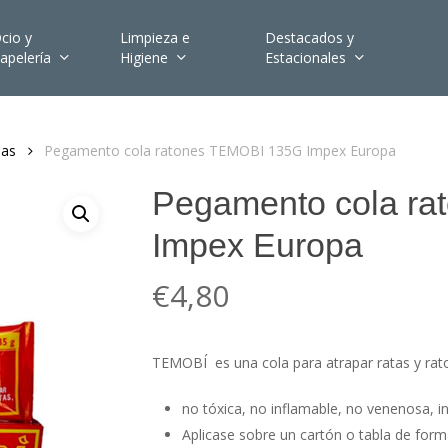
cio y
Limpieza e
Destacados y
apelería
Higiene
Estacionales
das
Pegamento cola ratones TEMOBI 135G Impex Europa
Pegamento cola r
Impex Europa
€
4,80
TEMOBÍ es una cola para atrapar ratas y rat
no tóxica, no inflamable, no venenosa, i
Aplicase sobre un cartón o tabla de form