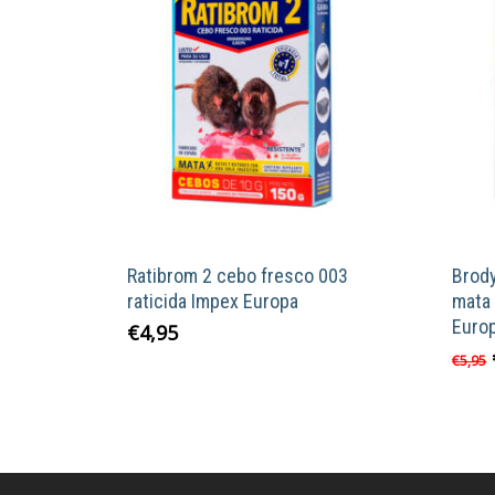
Ratibrom 2 cebo fresco 003
Brody
raticida Impex Europa
mata 
Euro
€
4,95
€
5,95