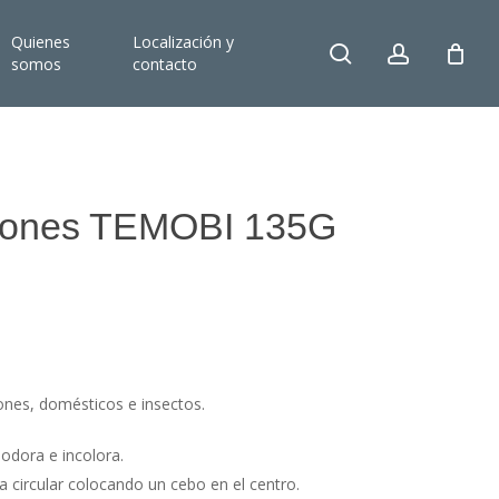
Quienes
Localización y
search
account
somos
contacto
atones TEMOBI 135G
ones, domésticos e insectos.
nodora e incolora.
a circular colocando un cebo en el centro.