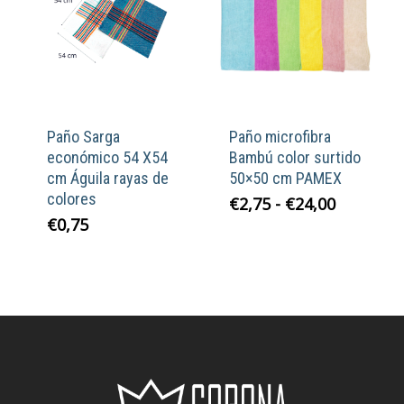
Paño Sarga
Paño microfibra
económico 54 X54
Bambú color surtido
cm Águila rayas de
50×50 cm PAMEX
colores
Rango
€
2,75
-
€
24,00
de
€
0,75
precios:
desde
€2,75
hasta
€24,00