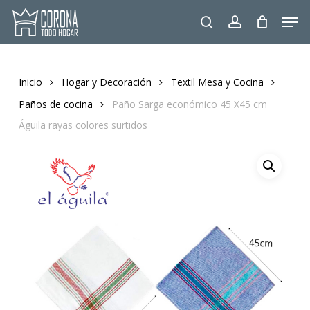
Skip
Men
to
search
account
main
content
Inicio
Hogar y Decoración
Textil Mesa y Cocina
Paños de cocina
Paño Sarga económico 45 X45 cm
Águila rayas colores surtidos