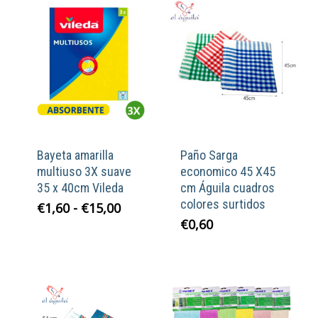
Bayeta amarilla
Paño Sarga
multiuso 3X suave
economico 45 X45
35 x 40cm Vileda
cm Águila cuadros
colores surtidos
Rango
€
1,60
-
€
15,00
de
€
0,60
precios:
desde
€1,60
hasta
€15,00