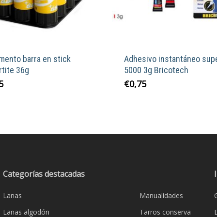
mento barra en stick
Adhesivo instantáneo sup
tite 36g
5000 3g Bricotech
5
€
0,75
Categorías destacadas
Lanas
Manualidades
Lanas algodón
Tarros conserva