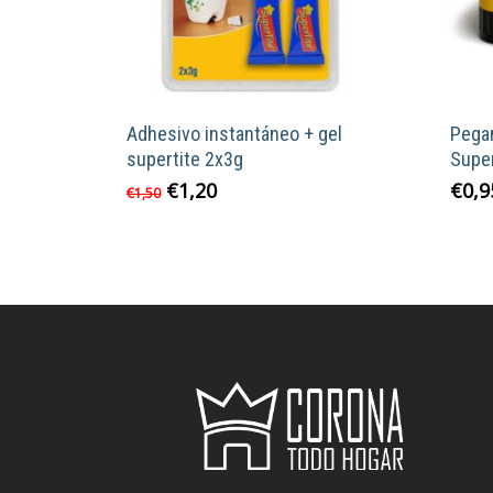
Adhesivo instantáneo + gel
Pega
supertite 2x3g
Super
El
El
€
1,20
€
0,9
€
1,50
precio
precio
original
actual
era:
es:
€1,50.
€1,20.