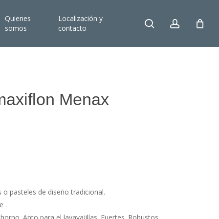
Quienes
Localización y
search
account
somos
contacto
maxiflon Menax
.
 o pasteles de diseño tradicional.
e .
horno. Apto para el lavavajillas. Fuertes. Robustos