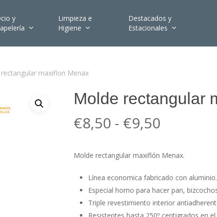
cio y
Limpieza e
Destacados y
apelería
Higiene
Estacionales
rectangular maxiflon Menax
Molde rectangular 
Rango
€
8,50
-
€
9,50
de
precios:
Molde rectangular maxiflón Menax.
desde
€8,50
Línea economica fabricado con aluminio
hasta
Especial horno para
hacer pan, bizcochos
Triple revestimiento interior antiadherent
€9,50
Resistentes hasta 250º centigrados en el 