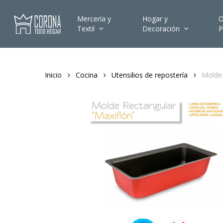
Skip
to
Mercería y
Hogar y
O
Textil
Decoración
P
main
content
Inicio
Cocina
Utensilios de repostería
Molde 
Hit enter to search or ESC to close