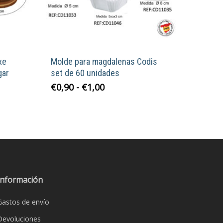
xe
Molde para magdalenas Codis
gar
set de 60 unidades
Rango
Este
€
0,90
-
€
1,00
de
producto
precios:
tiene
desde
múltiples
€0,90
variantes.
hasta
Las
€1,00
opciones
se
Información
pueden
Gastos de envío
elegir
en
Devoluciones