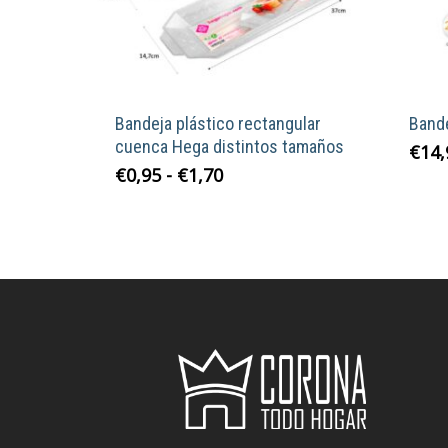
Bandeja plástico rectangular
Band
cuenca Hega distintos tamaños
€
14,
Rango
Este
€
0,95
-
€
1,70
de
producto
precios:
tiene
desde
múltiples
€0,95
variantes.
hasta
Las
€1,70
opciones
se
pueden
elegir
en