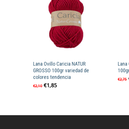
Lana Ovillo Caricia NATUR
Lana 
GROSSO 100gr variedad de
100gr
colores tendencia
€
2,75
El
El
€
1,85
Este
€
2,10
precio
precio
producto
original
actual
tiene
era:
es:
múltiples
€2,10.
€1,85.
variantes.
Las