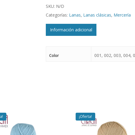
SKU:
N/D
Categorías:
Lanas
,
Lanas clásicas
,
Mercería
Información adicional
001, 002, 003, 004, 
Color
a!
¡Oferta!