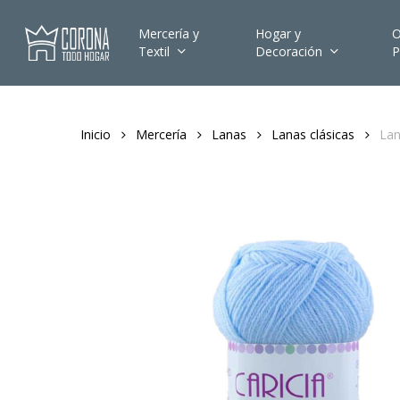
Skip
to
Mercería y
Hogar y
O
Textil
Decoración
P
main
content
Inicio
Mercería
Lanas
Lanas clásicas
Lan
Hit enter to search or ESC to close