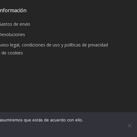
opciones
se
Información
pueden
Gastos de envío
elegir
en
Devoluciones
la
Aviso legal, condiciones de uso y políticas de privacidad
página
y de cookies
de
o
producto
dos.
 asumiremos que estás de acuerdo con ello.