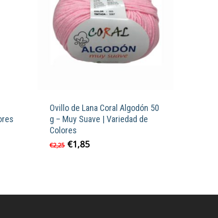
Ovillo de Lana Coral Algodón 50
ores
g – Muy Suave | Variedad de
Colores
El
El
€
1,85
Este
o
€
2,25
precio
precio
producto
original
actual
tiene
s
era:
es:
múltiples
s.
€2,25.
€1,85.
variantes.
Las
s