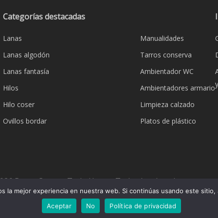
se
se
pueden
pueden
Categorías destacadas
elegir
elegir
Lanas
Manualidades
en
en
la
la
Lanas algodón
Tarros conserva
página
página
Lanas fantasía
Ambientador WC
de
de
Hilos
Ambientadores armario
producto
product
Hilo coser
Limpieza calzado
Ovillos bordar
Platos de plástico
026 Bazar Corona Todo Hogar. Todos los derechos reserva
 la mejor experiencia en nuestra web. Si continúas usando este sitio,
Aceptar
No
Política de privacidad