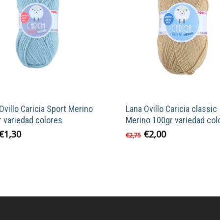
Ovillo Caricia Sport Merino
Lana Ovillo Caricia classic
 variedad colores
Merino 100gr variedad col
El
El
El
El
€
1,30
€
2,00
Este
Este
€
2,75
precio
precio
precio
precio
producto
product
original
actual
original
actual
tiene
tiene
era:
es:
era:
es:
múltiples
múltiple
€2,75.
€1,30.
€2,75.
€2,00.
variantes.
variante
Las
Las
opciones
opcione