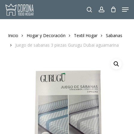
Skip
Men
to
search
account
main
content
Inicio
Hogar y Decoración
Textil Hogar
Sabanas
Juego de sabanas 3 piezas Gurugu Dubai aguamarina