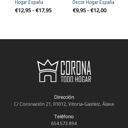
Hogar España
Decor Hogar España
Rango
Rango
€
12,95
-
€
17,95
€
9,95
-
€
12,00
de
de
precios:
precios:
desde
desde
€12,95
€9,95
hasta
hasta
€17,95
€12,00
Dirección
C/ Coronación 21, 01012, Vitoria-Gasteiz, Álava
Teléfono
654 573 894