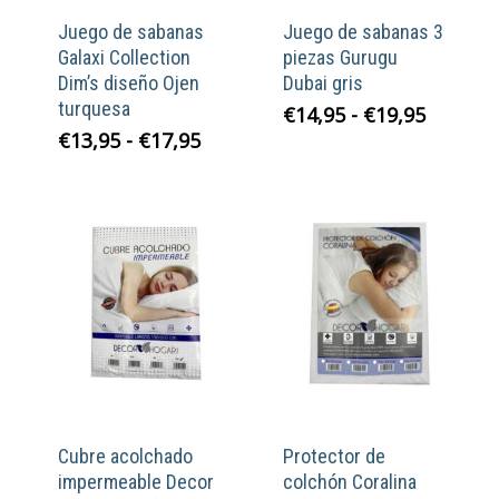
Juego de sabanas
Juego de sabanas 3
Galaxi Collection
piezas Gurugu
Dim’s diseño Ojen
Dubai gris
turquesa
Rango
€
14,95
-
€
19,95
de
Rango
€
13,95
-
€
17,95
precios
de
desde
precios:
€14,95
desde
hasta
€13,95
€19,95
hasta
€17,95
Cubre acolchado
Protector de
impermeable Decor
colchón Coralina