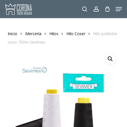
Skip
Men
to
search
account
main
content
Inicio
Mercería
Hilos
Hilo Coser
Hilo poliéster
cono 750m Sevimex