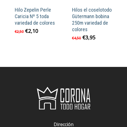
Hilo Zepelin Perle
Hilos el coselotodo
Caricia Nº 5 toda
Gütermann bobina
variedad de colores
250m variedad de
colores
El
El
€
2,10
€
2,50
precio
precio
El
El
€
3,95
€
4,50
original
actual
precio
precio
era:
es:
original
actual
€2,50.
€2,10.
era:
es:
€4,50.
€3,95.
Dirección