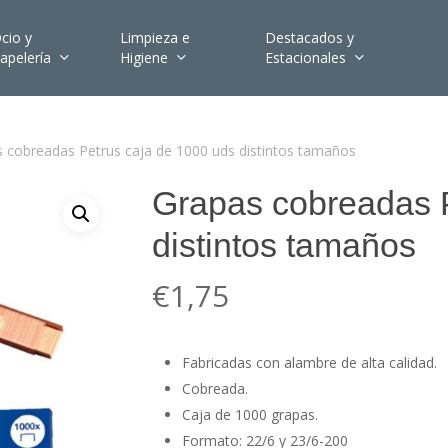
cio y
Limpieza e
Destacados y
apelería
Higiene
Estacionales
 cobreadas Petrus caja de 1000 uds distintos tamaños
Grapas cobreadas P
distintos tamaños
€
1,75
Fabricadas con alambre de alta calidad.
Cobreada.
Caja de 1000 grapas.
Formato: 22/6 y 23/6-200