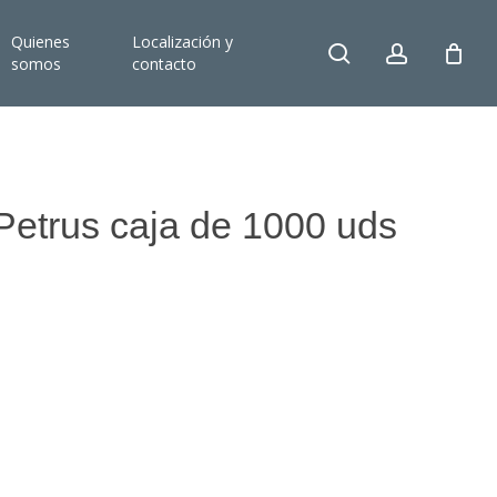
Quienes
Localización y
search
account
somos
contacto
etrus caja de 1000 uds