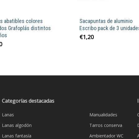
s abatibles colores
Sacapuntas de aluminio
dos Grafoplás distintos
Escribo pack de 3 unidade
ños
€
1,20
Este
0
producto
tiene
múltiples
variantes.
Las
opciones
se
Categorías destacadas
pueden
Lanas
Manualidades
elegir
en
Lanas algodón
Tarros conserva
la
Lanas fantasía
Ambientador WC