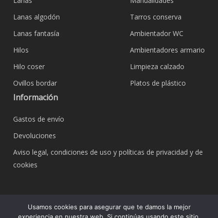
Lanas
Manualidades
Lanas algodón
Tarros conserva
Lanas fantasía
Ambientador WC
Hilos
Ambientadores armario
Hilo coser
Limpieza calzado
Ovillos bordar
Platos de plástico
Información
Gastos de envío
Devoluciones
Aviso legal, condiciones de uso y políticas de privacidad y de
cookies
© 2026 Bazar Corona Todo Hogar. Todos los
Usamos cookies para asegurar que te damos la mejor
derechos reservados.
experiencia en nuestra web. Si continúas usando este sitio,