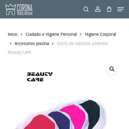
Skip
Men
to
search
account
main
content
Inicio
Cuidado e Higiene Personal
Higiene Corporal
Accesorios piscina
Gorro de natación poliéster
Beauty Care