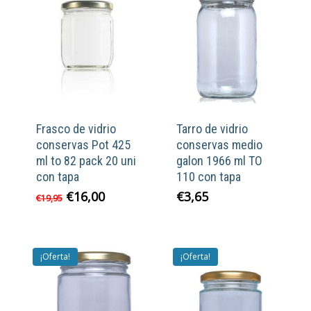
Frasco de vidrio
Tarro de vidrio
conservas Pot 425
conservas medio
ml to 82 pack 20 uni
galon 1966 ml TO
con tapa
110 con tapa
El
El
€
16,00
€
3,65
€
19,95
precio
precio
original
actual
era:
es:
€19,95.
€16,00.
¡Oferta!
¡Oferta!