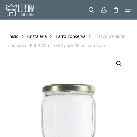
Skip
Men
to
search
account
main
content
Inicio
Cristalería
Tarro conserva
Frasco de vidrio
conservas Pot 370 ml to 82 pack 20 uni con tapa