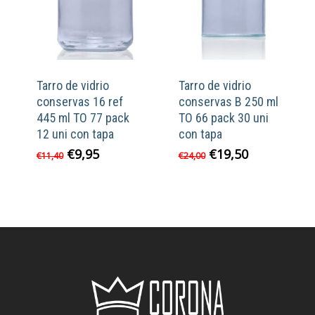
Tarro de vidrio
Tarro de vidrio
conservas 16 ref
conservas B 250 ml
445 ml TO 77 pack
TO 66 pack 30 uni
12 uni con tapa
con tapa
El
El
El
El
€
9,95
€
19,50
€
11,40
€
24,00
precio
precio
precio
precio
original
actual
original
actual
era:
es:
era:
es:
€11,40.
€9,95.
€24,00.
€19,50.