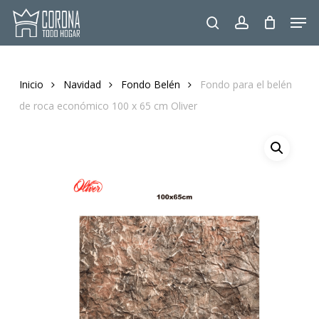
Skip
Men
to
search
account
main
content
Inicio
Navidad
Fondo Belén
Fondo para el belén
de roca económico 100 x 65 cm Oliver