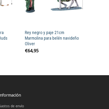
ra
Rey negro y paje 21cm
 3uds
Marmolina para belén navideño
Oliver
€
64,95
Información
Gastos de envío