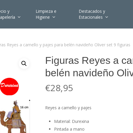
cio y
Limpieza e
Destacados y
apelería
Higiene
Estacionales
ras Reyes a camello y pajes para belén navideño Oliver set 9 figuras
Figuras Reyes a ca
belén navideño Oliv
€
28,95
Reyes a camello y pajes
Material: Durexina
Pintada a mano