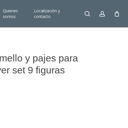
Quienes
Localización y
search
account
somos
contacto
mello y pajes para
er set 9 figuras