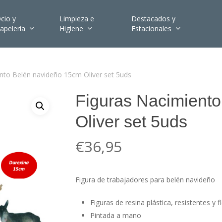
cio y
Limpieza e
Destacados y
apelería
Higiene
Estacionales
nto Belén navideño 15cm Oliver set 5uds
Figuras Nacimient
Oliver set 5uds
€
36,95
Figura de trabajadores para belén navideño
Figuras de resina plástica, resistentes y fl
Pintada a mano