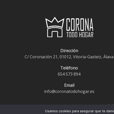
hasta
Las
€235,95
opciones
se
pueden
elegir
en
la
Dirección
página
C/ Coronación 21, 01012, Vitoria-Gasteiz, Álava
de
producto
Teléfono
654 573 894
Email
info@coronatodohogar.es
© 2
Usamos cookies para asegurar que te damos