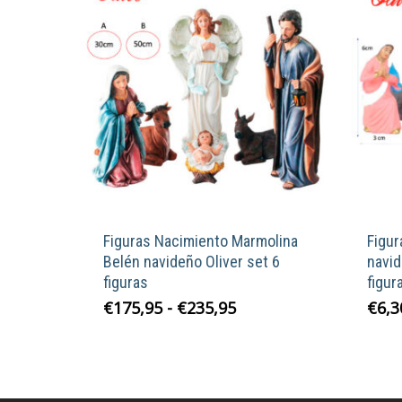
Figuras Nacimiento Marmolina
Figur
Belén navideño Oliver set 6
navid
figuras
figur
Este
Rango
€
175,95
-
€
235,95
€
6,3
de
producto
precios:
tiene
desde
múltiples
€175,95
variantes.