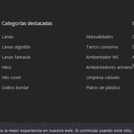
Categorías destacadas
Lanas
Manualidades
Lanas algodón
Tarros conserva
Lanas fantasía
Ambientador WC
Hilos
Ambientadores armario
Hilo coser
Limpieza calzado
Ovillos bordar
Platos de plástico
026 Bazar Corona Todo Hogar. Todos los derechos reserva
 la mejor experiencia en nuestra web. Si continúas usando este sitio,