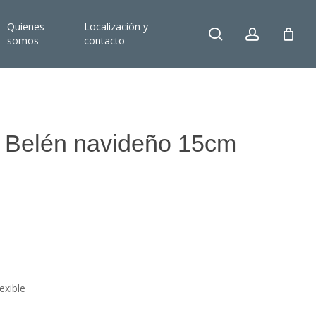
Quienes
Localización y
search
account
somos
contacto
o Belén navideño 15cm
exible