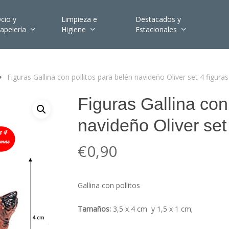
cio y
Limpieza e
Destacados y
apelería
Higiene
Estacionales
Figuras Gallina con pollitos para belén navideño Oliver set 4 figuras
Figuras Gallina con
navideño Oliver set
€
0,90
Gallina con pollitos
Tamaños:
3,5 x 4 cm y 1,5 x 1 cm;