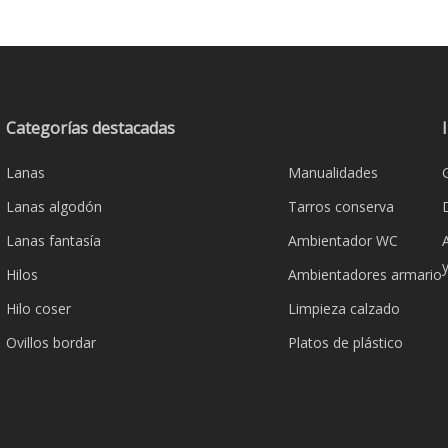
múltiples
variantes.
Las
opciones
se
Categorías destacadas
pueden
Lanas
Manualidades
elegir
en
Lanas algodón
Tarros conserva
la
Lanas fantasía
Ambientador WC
página
Hilos
Ambientadores armario
de
producto
Hilo coser
Limpieza calzado
Ovillos bordar
Platos de plástico