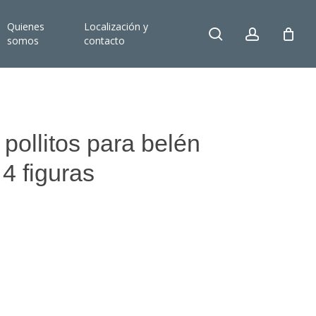
Quienes
Localización y
search
account
somos
contacto
 pollitos para belén
 4 figuras