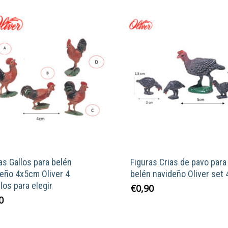
as Gallos para belén
Figuras Crias de pavo para
eño 4x5cm Oliver 4
belén navideño Oliver set
os para elegir
€
0,90
Este
0
producto
tiene