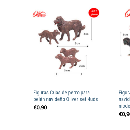
Figuras Crias de perro para
Figur
belén navideño Oliver set 4uds
navid
model
€
0,90
€
0,9