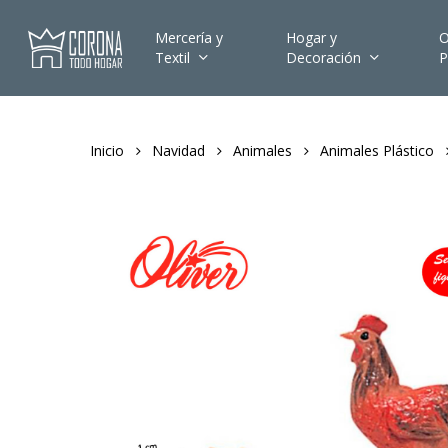
Skip
to
Mercería y
Hogar y
O
Textil
Decoración
P
main
content
Inicio
Navidad
Animales
Animales Plástico
Hit enter to search or ESC to close