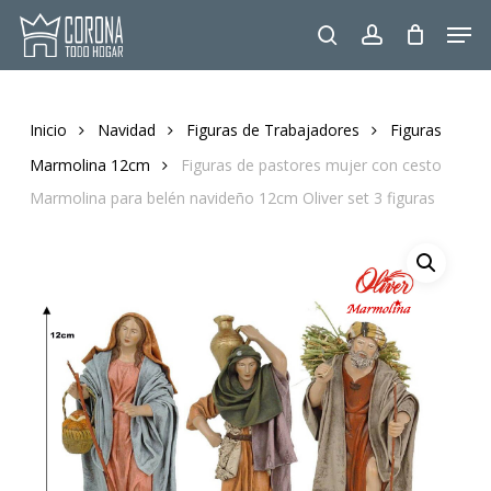
Skip
Men
to
search
account
main
content
Inicio
Navidad
Figuras de Trabajadores
Figuras
Marmolina 12cm
Figuras de pastores mujer con cesto
Marmolina para belén navideño 12cm Oliver set 3 figuras