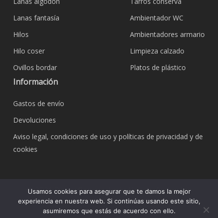
Lanas algodón
Tarros conserva
Lanas fantasía
Ambientador WC
Hilos
Ambientadores armario
Hilo coser
Limpieza calzado
Ovillos bordar
Platos de plástico
Información
Gastos de envío
Devoluciones
Aviso legal, condiciones de uso y políticas de privacidad y de
cookies
© 2026 Bazar Corona Todo Hogar. Todos los
Usamos cookies para asegurar que te damos la mejor
derechos reservados.
experiencia en nuestra web. Si continúas usando este sitio,
asumiremos que estás de acuerdo con ello.