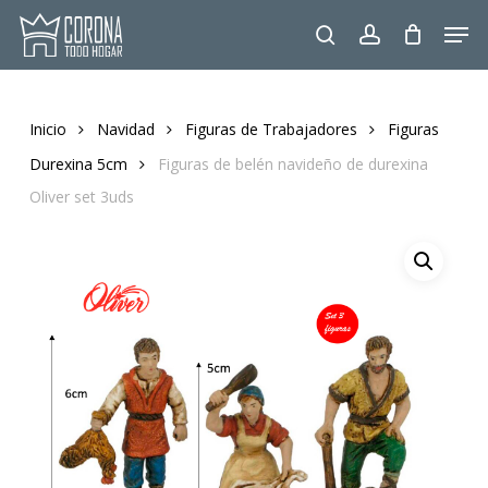
Skip
Men
to
search
account
main
content
Inicio
Navidad
Figuras de Trabajadores
Figuras
Durexina 5cm
Figuras de belén navideño de durexina
Oliver set 3uds