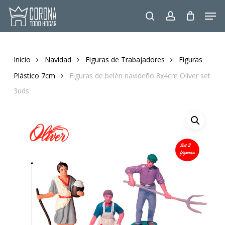
Skip
Men
to
search
account
main
content
Inicio
Navidad
Figuras de Trabajadores
Figuras
Plástico 7cm
Figuras de belén navideño 8x4cm Oliver set
3uds